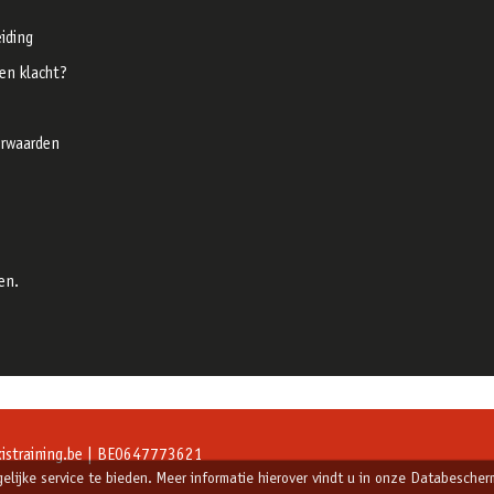
iding
een klacht?
rwaarden
en.
straining.be
| BE0647773621
ijke service te bieden. Meer informatie hierover vindt u in onze Databescherm