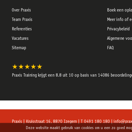
Over Praxis
Boek een ople
Team Praxis
Meer info of 
Referenties
Privacybeleid
Vacatures
Algemene voo
Sitemap
FAQ
★★★★★
Praxis Training krijgt een
8.8
uit 10 op basis van
14086
beoordeling
Praxis | Kruisstraat 16, 8870 Izegem | T 0491 180 180 |
info@praxi
Deze website maakt gebruik van cookies om u een zo goed mogel