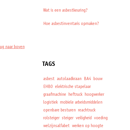
Wat is een asbestkeuring?
Hoe asbestinventaris opmaken?
rug naar boven
TAGS
asbest
autolaadkraan
BA4
bouw
EHBO
elektrische stapelaar
graafmachine
heftruck
hoogwerker
logistiek
mobiele arbeidsmiddelen
openbare besturen
reachtruck
rolsteiger
steiger
veiligheid
voeding
welzijnsalfabet
werken op hoogte